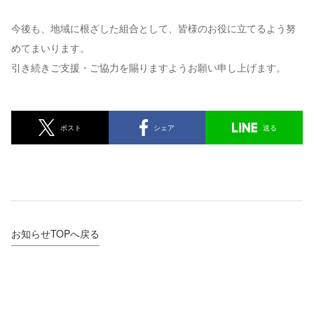
ホーム
今後も、地域に根ざした組合として、皆様のお役に立てるよう努
選ばれる理由
めてまいります。
共済商品
引き続きご支援・ご協力を賜りますようお願い申し上げます。
ご加入の流れ
よくあるご質問
ポスト
シェア
送る
お問い合わせ・ご相談
電話連絡先
054-254-9161
お知らせTOPへ戻る
受付時間 9:00〜17:00
土日祝、年末年始除く
ご契約者さまへ