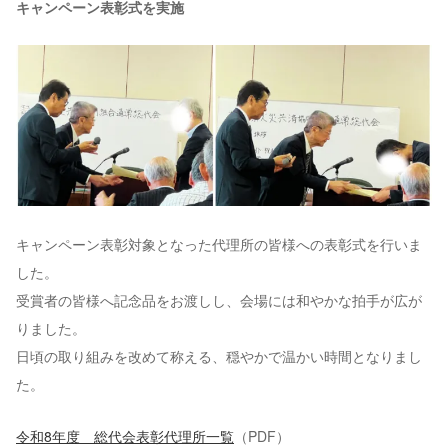
キャンペーン表彰式を実施
キャンペーン表彰対象となった代理所の皆様への表彰式を行いま
した。
受賞者の皆様へ記念品をお渡しし、会場には和やかな拍手が広が
りました。
日頃の取り組みを改めて称える、穏やかで温かい時間となりまし
た。
令和8年度 総代会表彰代理所一覧
（PDF）